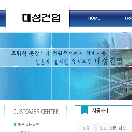
제품 질문답변
분류
일반
질문
답변
|
|
|