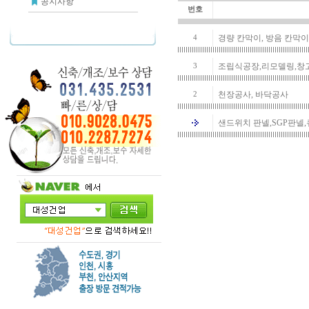
공지사항
번호
경량 칸막이, 방음 칸막이
4
조립식공장,리모델링,창
3
천장공사, 바닥공사
2
샌드위치 판넬,SGP판넬