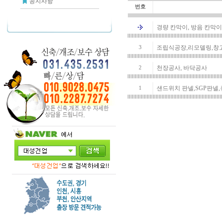
공지사항
번호
경량 칸막이, 방음 칸막이
조립식공장,리모델링,창
3
천장공사, 바닥공사
2
샌드위치 판넬,SGP판넬
1