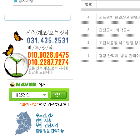
공지사항
번호
샌드위치 판넬,SGP판넬
4
천장공사, 바닥공사
3
조립식공장,리모델링,창
2
경량 칸막이, 방음 칸막이
1