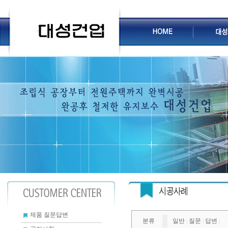
제품 질문답변
분류
일반
질문
답변
|
|
|